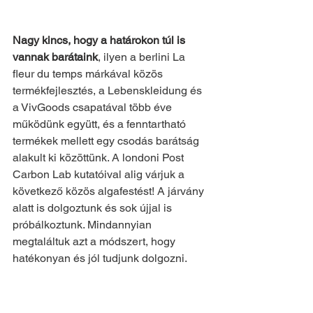
Nagy kincs, hogy a határokon túl is 
vannak barátaink
, ilyen a berlini La 
fleur du temps márkával közös 
termékfejlesztés, a Lebenskleidung és 
a VivGoods csapatával több éve 
működünk együtt, és a fenntartható 
termékek mellett egy csodás barátság 
alakult ki közöttünk. A londoni Post 
Carbon Lab kutatóival alig várjuk a 
következő közös algafestést! A járvány 
alatt is dolgoztunk és sok újjal is 
próbálkoztunk. Mindannyian 
megtaláltuk azt a módszert, hogy 
hatékonyan és jól tudjunk dolgozni.