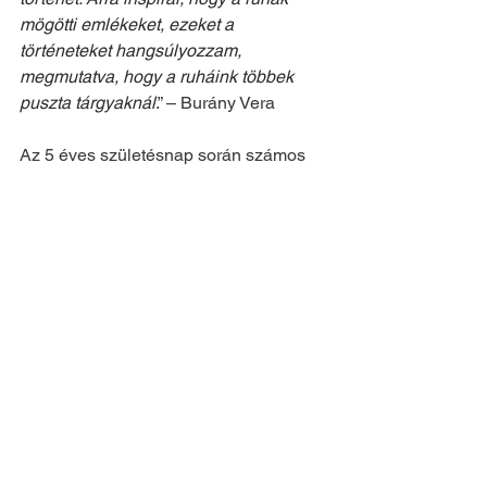
mögötti emlékeket, ezeket a 
történeteket hangsúlyozzam, 
megmutatva, hogy a ruháink többek 
puszta tárgyaknál
.” – Burány Vera
Az 5 éves születésnap során számos 
emlékezetes pillanatot gyűjtöttünk mi 
és a barátaink is. Hogyan lehet, hogy 
egy lemosható póni tetoválás összehoz 
embereket, miként lehet újragondolni a 
fenntarthatóság alapvetéseit, hogyan 
válhat a közös csillámsmink az este fő 
sztárvendégévé?